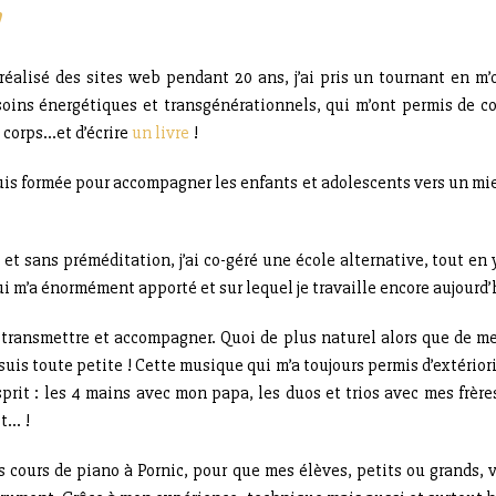
l
 réalisé des sites web pendant 20 ans, j’ai pris un tournant en m
 soins énergétiques et transgénérationnels, qui m’ont permis de c
 corps…et d’écrire
un livre
!
suis formée pour accompagner les enfants et adolescents vers un m
 et sans préméditation, j’ai co-géré une école alternative, tout en
qui m’a énormément apporté et sur lequel je travaille encore aujourd’
e transmettre et accompagner. Quoi de plus naturel alors que de m
uis toute petite ! Cette musique qui m’a toujours permis d’extérioris
t : les 4 mains avec mon papa, les duos et trios avec mes frères e
it… !
 cours de piano à Pornic, pour que mes élèves, petits ou grands, vi