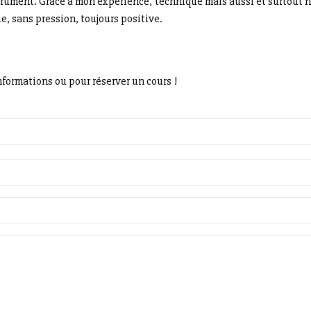
trument. Grâce à mon expérience, technique mais aussi et surtout 
, sans pression, toujours positive.
formations ou pour réserver un cours !